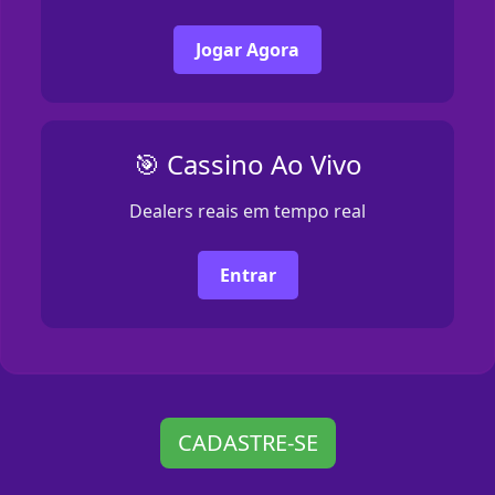
Jogar Agora
🎯 Cassino Ao Vivo
Dealers reais em tempo real
Entrar
CADASTRE-SE