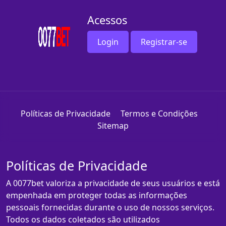
Acessos
Login
Registrar-se
Políticas de Privacidade
Termos e Condições
Sitemap
Políticas de Privacidade
A 0077bet valoriza a privacidade de seus usuários e está
empenhada em proteger todas as informações
pessoais fornecidas durante o uso de nossos serviços.
Todos os dados coletados são utilizados