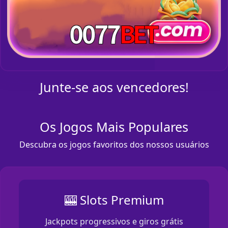
Junte-se aos vencedores!
Os Jogos Mais Populares
Descubra os jogos favoritos dos nossos usuários
🎰 Slots Premium
Jackpots progressivos e giros grátis