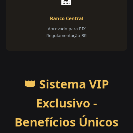
🏦
Banco Central
Aprovado para PIX
Regulamentação BR
👑 Sistema VIP
Exclusivo -
Benefícios Únicos