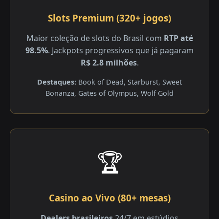
Slots Premium (320+ jogos)
Maior coleção de slots do Brasil com
RTP até
98.5%
. Jackpots progressivos que já pagaram
R$ 2.8 milhões
.
Destaques:
Book of Dead, Starburst, Sweet
Bonanza, Gates of Olympus, Wolf Gold
🏆
Casino ao Vivo (80+ mesas)
Dealers brasileiros
24/7 em estúdios