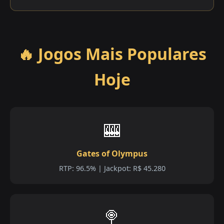
🔥 Jogos Mais Populares
Hoje
🎰
Gates of Olympus
RTP: 96.5% | Jackpot: R$ 45.280
🍭