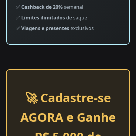
✅
Cashback de 20%
semanal
✅
Limites ilimitados
de saque
✅
Viagens e presentes
exclusivos
🚀 Cadastre-se
AGORA e Ganhe