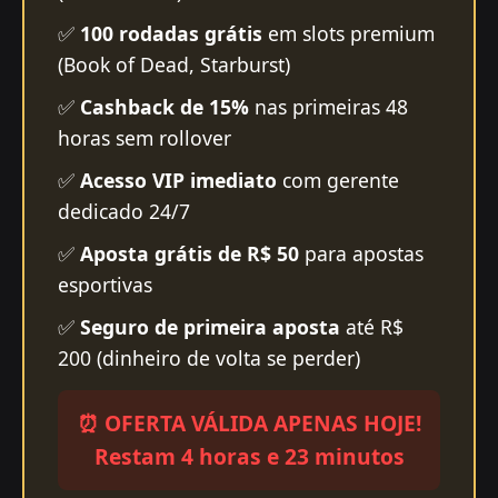
✅
100 rodadas grátis
em slots premium
(Book of Dead, Starburst)
✅
Cashback de 15%
nas primeiras 48
horas sem rollover
✅
Acesso VIP imediato
com gerente
dedicado 24/7
✅
Aposta grátis de R$ 50
para apostas
esportivas
✅
Seguro de primeira aposta
até R$
200 (dinheiro de volta se perder)
⏰ OFERTA VÁLIDA APENAS HOJE!
Restam 4 horas e 23 minutos