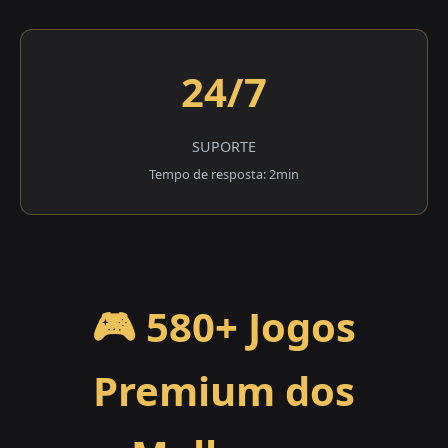
24/7
SUPORTE
Tempo de resposta: 2min
🎮 580+ Jogos
Premium dos