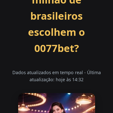
brasileiros
escolhem o
0077bet?
Dados atualizados em tempo real - Última
atualização: hoje às 14:32