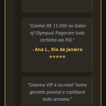
"Ganhei R$ 15.000 no Gates
of Olympus! Pagaram tudo
certinho via PIX."
- Ana L., Rio de Janeiro
⭐⭐⭐⭐⭐
"Sistema VIP é incrível! Tenho
gerente pessoal e cashback
toda semana."