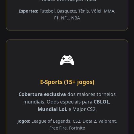
Esportes:
Futebol, Basquete, Tênis, Vôlei, MMA,
F1, NFL, NBA
🎮
E-Sports (15+ jogos)
Cobertura exclusiva
dos maiores torneios
mundiais. Odds especiais para
CBLOL,
Mundial LoL
e Major CS2.
Jogos:
League of Legends, CS2, Dota 2, Valorant,
Free Fire, Fortnite