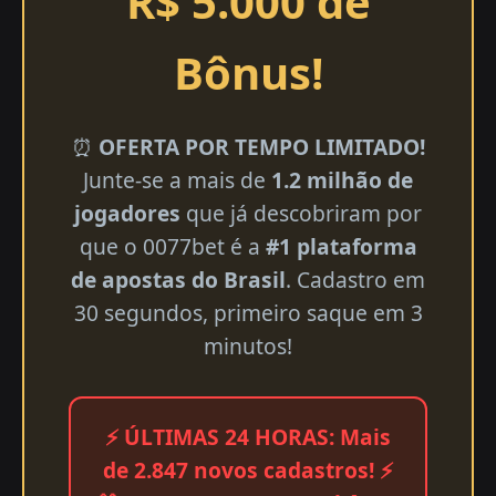
R$ 5.000 de
Bônus!
⏰
OFERTA POR TEMPO LIMITADO!
Junte-se a mais de
1.2 milhão de
jogadores
que já descobriram por
que o 0077bet é a
#1 plataforma
de apostas do Brasil
. Cadastro em
30 segundos, primeiro saque em 3
minutos!
⚡ ÚLTIMAS 24 HORAS: Mais
de 2.847 novos cadastros! ⚡