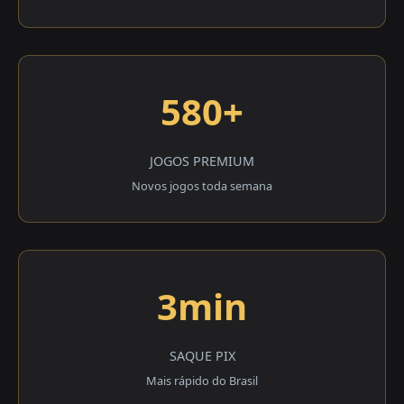
580+
JOGOS PREMIUM
Novos jogos toda semana
3min
SAQUE PIX
Mais rápido do Brasil