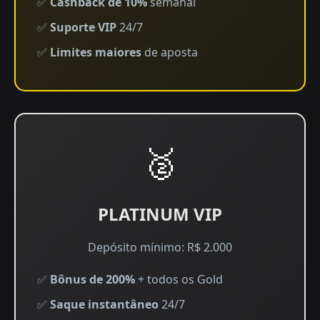
✅
Cashback de 10%
semanal
✅
Suporte VIP
24/7
✅
Limites maiores
de aposta
🥈
PLATINUM VIP
Depósito mínimo: R$ 2.000
✅
Bônus de 200%
+ todos os Gold
✅
Saque instantâneo
24/7