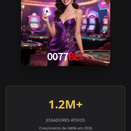
1.2M+
JOGADORES ATIVOS
Crescimento de 340% em 2026