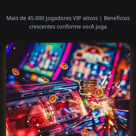
Mais de 45.000 jogadores VIP ativos | Benefícios
crescentes conforme você joga