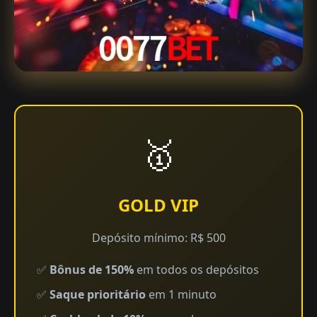
🥇
GOLD VIP
Depósito mínimo: R$ 500
✅
Bônus de 150%
em todos os depósitos
✅
Saque prioritário
em 1 minuto