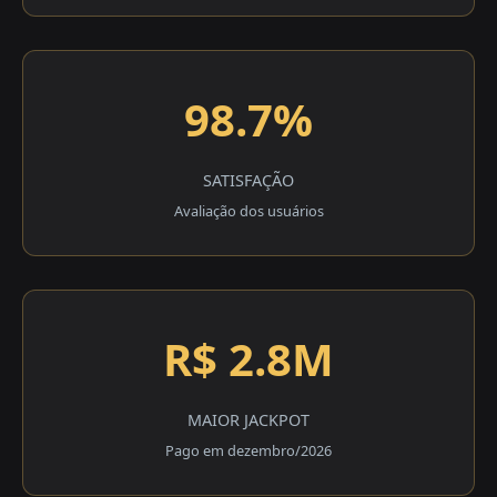
98.7%
SATISFAÇÃO
Avaliação dos usuários
R$ 2.8M
MAIOR JACKPOT
Pago em dezembro/2026