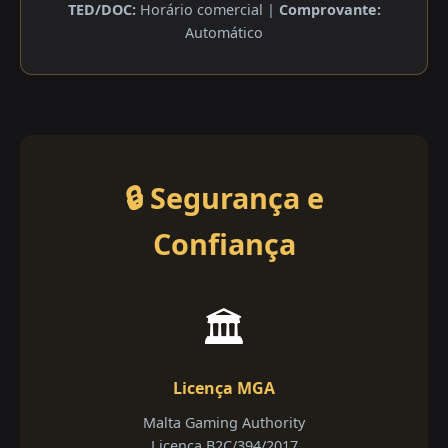
TED/DOC:
Horário comercial |
Comprovante:
Automático
🔒 Segurança e
Confiança
🏛️
Licença MGA
Malta Gaming Authority
Licença B2C/394/2017