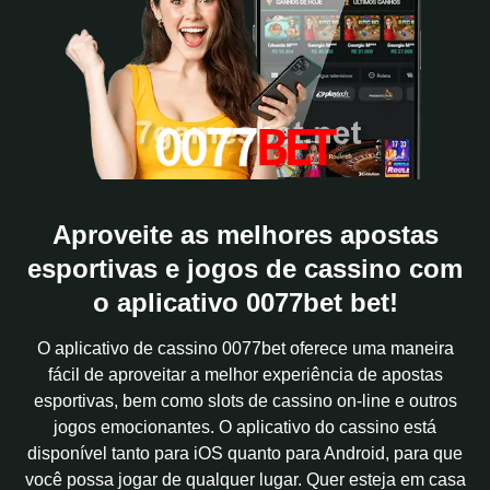
Aproveite as melhores apostas
esportivas e jogos de cassino com
o aplicativo 0077bet bet!
O aplicativo de cassino 0077bet oferece uma maneira
fácil de aproveitar a melhor experiência de apostas
esportivas, bem como slots de cassino on-line e outros
jogos emocionantes. O aplicativo do cassino está
disponível tanto para iOS quanto para Android, para que
você possa jogar de qualquer lugar. Quer esteja em casa