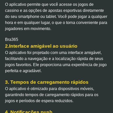
O aplicativo permite que você acesse os jogos de
cassino e as opções de apostas esportivas diretamente
do seu smartphone ou tablet. Você pode jogar a qualquer
hora e em qualquer lugar, o que o torna conveniente para
jogadores em movimento.
Bra365
2.Interface amigável ao usuário
O aplicativo foi projetado com uma interface amigável,
facilitando a navegação e a localização rápida de seus
jogos favoritos. Ele proporciona uma experiência de jogo
perfeita e agradável.
3. Tempos de carregamento rápidos
O aplicativo é otimizado para dispositivos móveis,
garantindo tempos de carregamento rápidos para os
jogos e períodos de espera reduzidos.
4. Notificações push