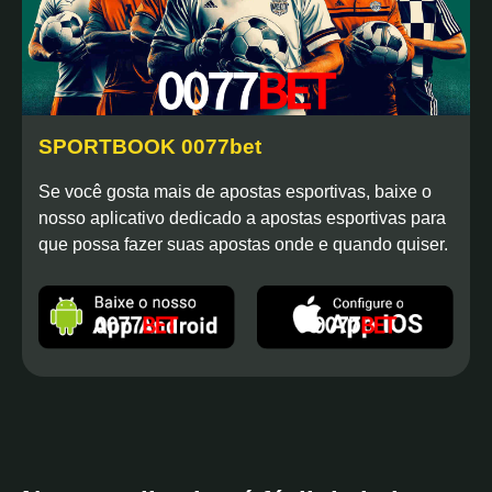
SPORTBOOK 0077bet
Se você gosta mais de apostas esportivas, baixe o
nosso aplicativo dedicado a apostas esportivas para
que possa fazer suas apostas onde e quando quiser.