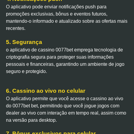
O aplicativo pode enviar notificações push para
promoções exclusivas, bônus e eventos futuros,
mantendo-o informado e atualizado sobre as ofertas mais
recentes.
5. Segurança
o aplicativo de cassino 0077bet emprega tecnologia de
criptografia segura para proteger suas informações
pessoais e financeiras, garantindo um ambiente de jogo
seguro e protegido.
6. Cassino ao vivo no celular
O aplicativo permite que você acesse o cassino ao vivo
do 0077bet bet, permitindo que você jogue jogos com
dealer ao vivo com interação em tempo real, assim como
na versão para desktop.
7. Bônus exclusivos para celular