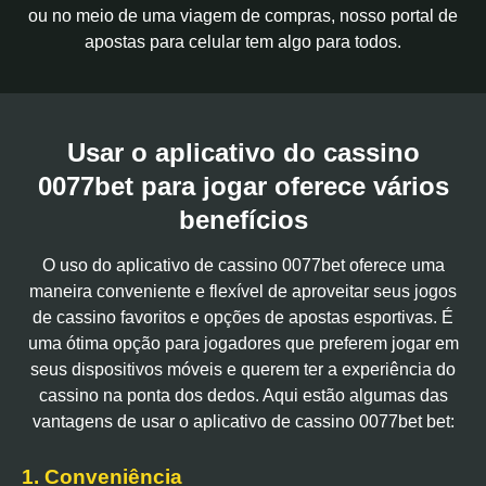
ou no meio de uma viagem de compras, nosso portal de
apostas para celular tem algo para todos.
Usar o aplicativo do cassino
0077bet para jogar oferece vários
benefícios
O uso do aplicativo de cassino 0077bet oferece uma
maneira conveniente e flexível de aproveitar seus jogos
de cassino favoritos e opções de apostas esportivas. É
uma ótima opção para jogadores que preferem jogar em
seus dispositivos móveis e querem ter a experiência do
cassino na ponta dos dedos. Aqui estão algumas das
vantagens de usar o aplicativo de cassino 0077bet bet:
1. Conveniência