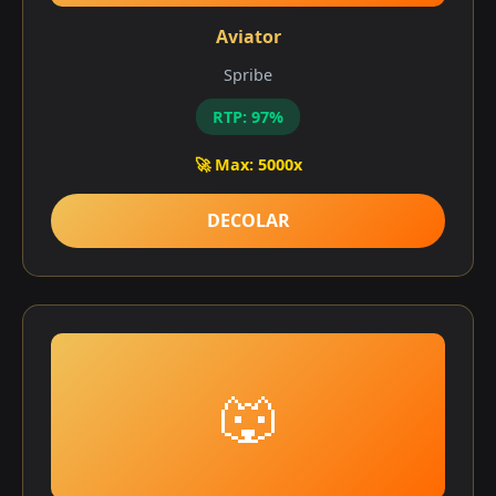
Aviator
Spribe
RTP: 97%
🚀 Max: 5000x
DECOLAR
🐺