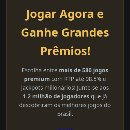
Jogar Agora e
Ganhe Grandes
Prêmios!
Escolha entre
mais de 580 jogos
premium
com RTP até 98.5% e
jackpots milionários! Junte-se aos
1.2 milhão de jogadores
que já
descobriram os melhores jogos do
Brasil.