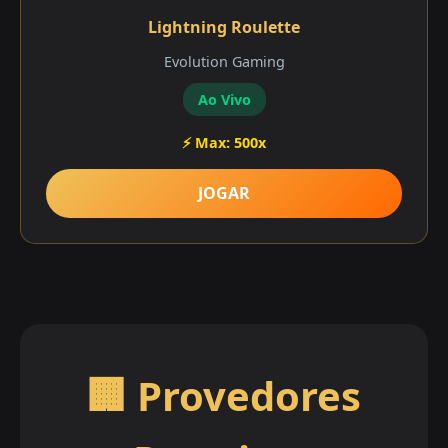
Lightning Roulette
Evolution Gaming
Ao Vivo
⚡ Max: 500x
JOGAR
🏢 Provedores