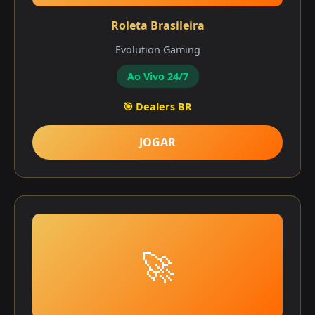
Roleta Brasileira
Evolution Gaming
Ao Vivo 24/7
🎯 Dealers BR
JOGAR
🚀