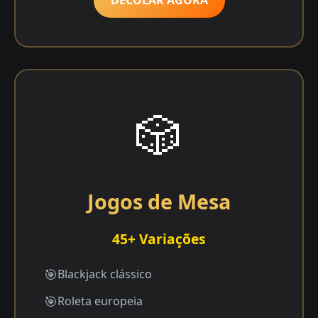
🎲
Jogos de Mesa
45+ Variações
Blackjack clássico
Roleta europeia