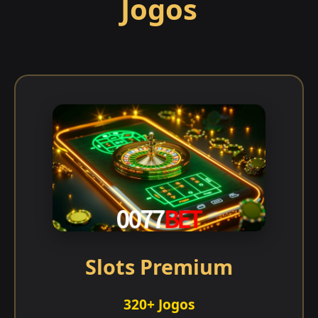
Jogos
Slots Premium
320+ Jogos