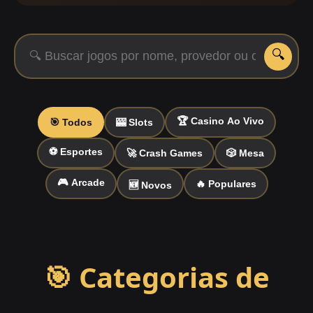
🔍
🏆 Casino Ao Vivo
🎯 Todos
🎰 Slots
⚽ Esportes
🚀 Crash Games
🎲 Mesa
🎮 Arcade
🔥 Populares
🆕 Novos
🎯 Categorias de