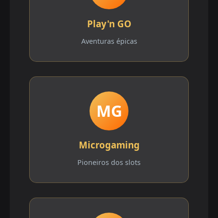
Play'n GO
Aventuras épicas
MG
Microgaming
Pioneiros dos slots