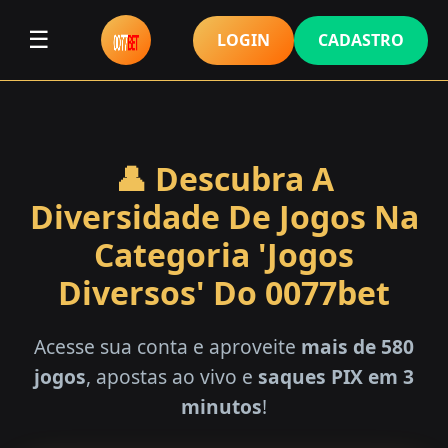
☰
LOGIN
CADASTRO
👤 Descubra A
Diversidade De Jogos Na
Categoria 'Jogos
Diversos' Do 0077bet
Acesse sua conta e aproveite
mais de 580
jogos
, apostas ao vivo e
saques PIX em 3
minutos
!