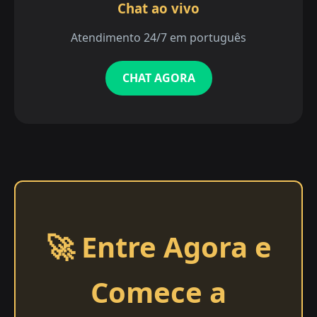
Chat ao vivo
Atendimento 24/7 em português
CHAT AGORA
🚀 Entre Agora e
Comece a