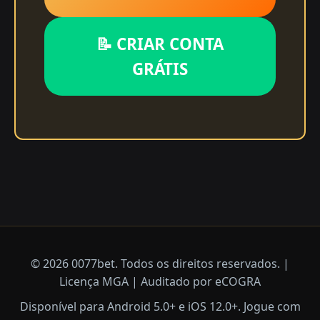
📝 CRIAR CONTA
GRÁTIS
© 2026 0077bet. Todos os direitos reservados. |
Licença MGA | Auditado por eCOGRA
Disponível para Android 5.0+ e iOS 12.0+. Jogue com