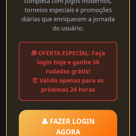
completa com jogos modernos,
torneios especiais e promoções
diárias que enriquecem a jornada
do usuário.
🎁 OFERTA ESPECIAL: Faça
login hoje e ganhe 50
rodadas grátis!
⏰ Válido apenas para as
próximas 24 horas
👤 FAZER LOGIN
AGORA