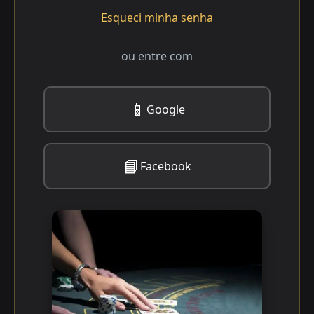
Esqueci minha senha
ou entre com
📱
Google
📘
Facebook