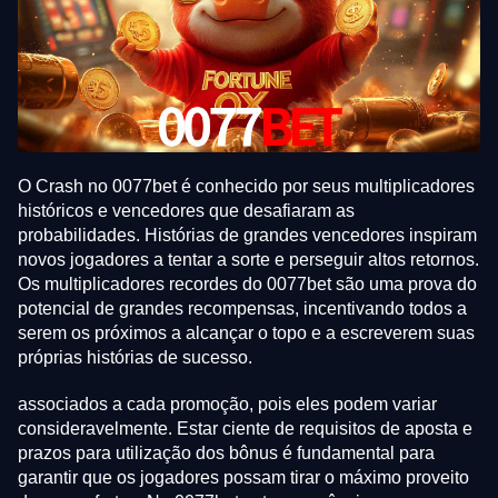
O Crash no 0077bet é conhecido por seus multiplicadores
históricos e vencedores que desafiaram as
probabilidades. Histórias de grandes vencedores inspiram
novos jogadores a tentar a sorte e perseguir altos retornos.
Os multiplicadores recordes do 0077bet são uma prova do
potencial de grandes recompensas, incentivando todos a
serem os próximos a alcançar o topo e a escreverem suas
próprias histórias de sucesso.
associados a cada promoção, pois eles podem variar
consideravelmente. Estar ciente de requisitos de aposta e
prazos para utilização dos bônus é fundamental para
garantir que os jogadores possam tirar o máximo proveito