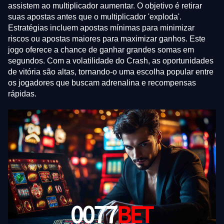
assistem ao multiplicador aumentar. O objetivo é retirar
suas apostas antes que o multiplicador 'exploda'.
Estratégias incluem apostas mínimas para minimizar
riscos ou apostas maiores para maximizar ganhos. Este
jogo oferece a chance de ganhar grandes somas em
segundos. Com a volatilidade do Crash, as oportunidades
de vitória são altas, tornando-o uma escolha popular entre
os jogadores que buscam adrenalina e recompensas
rápidas.