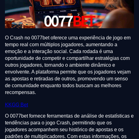
O Crash no 0077bet oferece uma experiência de jogo em
tempo real com múltiplos jogadores, aumentando a
emoção e a interação social. Cada rodada é uma
oportunidade de competir e compartilhar estratégias com
outros jogadores, tornando o ambiente dinâmico e
envolvente. A plataforma permite que os jogadores vejam
as apostas e retiradas de outros, promovendo um senso
de comunidade enquanto todos buscam as melhores
recompensas.
KKGG Bet
O 0077bet fornece ferramentas de análise de estatísticas e
tendências para o jogo Crash, permitindo que os
jogadores acompanhem seu histórico de apostas e os
padrões de multiplicadores. Com estas informações, os