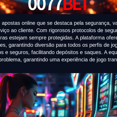
 apostas online que se destaca pela segurança, v
viço ao cliente. Com rigorosos protocolos de segu
iras estejam sempre protegidas. A plataforma of
es, garantindo diversão para todos os perfis de jo
e seguros, facilitando depósitos e saques. A equ
roblema, garantindo uma experiência de jogo tranqu