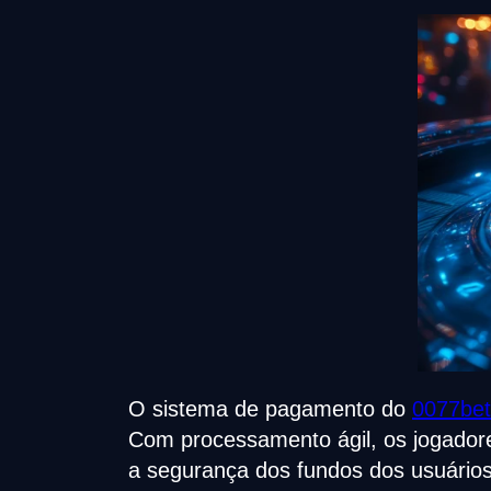
O sistema de pagamento do
0077bet
Com processamento ágil, os jogador
a segurança dos fundos dos usuários,