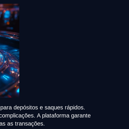
 para depósitos e saques rápidos.
complicações. A plataforma garante
das as transações.