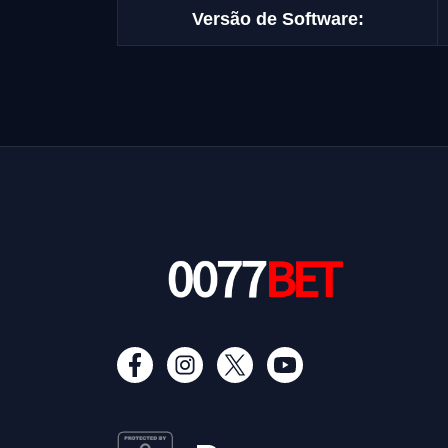
Versão de Software: