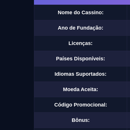
Nome do Cassino:
Ano de Fundação:
Licenças:
Países Disponíveis:
Idiomas Suportados:
Moeda Aceita:
Código Promocional:
Bônus: