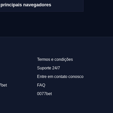
 principais navegadores
Termos e condições
Suporte 24/7
Entre em contato conosco
7bet
FAQ
0077bet