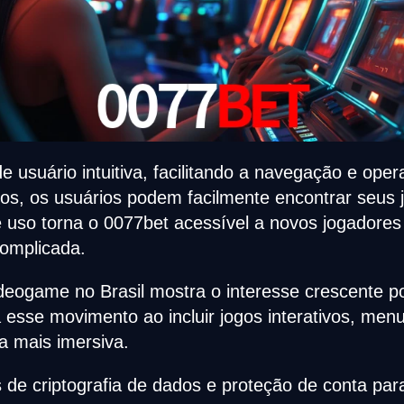
 usuário intuitiva, facilitando a navegação e op
os, os usuários podem facilmente encontrar seus jo
e uso torna o 0077bet acessível a novos jogadores
complicada.
ideogame no Brasil mostra o interesse crescente p
 esse movimento ao incluir jogos interativos, me
a mais imersiva.
 de criptografia de dados e proteção de conta pa