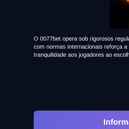
O 0077bet opera sob rigorosos regul
com normas internacionais reforça a
tranquilidade aos jogadores ao esco
Inform