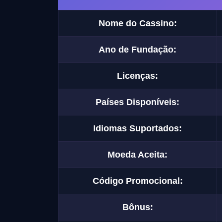
Nome do Cassino:
Ano de Fundação:
Licenças:
Países Disponíveis:
Idiomas Suportados:
Moeda Aceita:
Código Promocional:
Bônus: