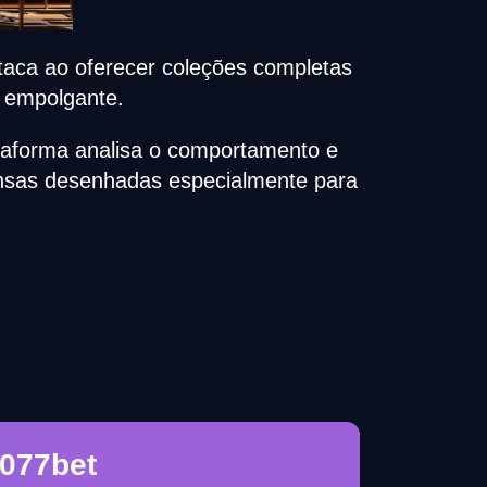
taca ao oferecer coleções completas
 empolgante.
ataforma analisa o comportamento e
nsas desenhadas especialmente para
0077bet