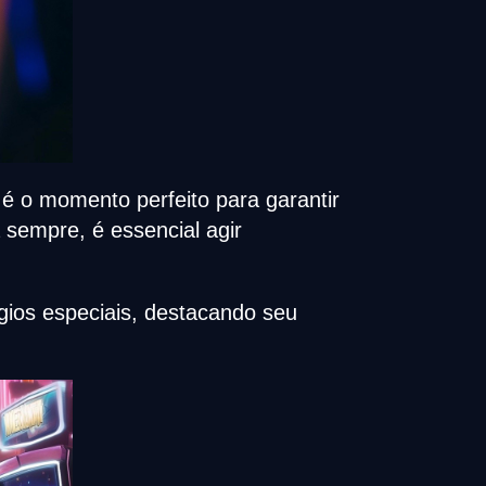
 o momento perfeito para garantir
 sempre, é essencial agir
ios especiais, destacando seu