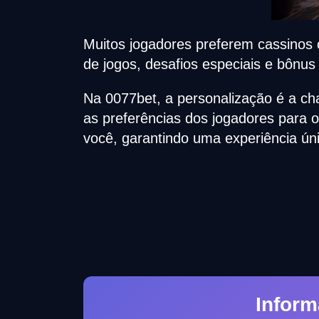
Muitos jogadores preferem cassinos
de jogos, desafios especiais e bôn
Na 0077bet, a personalização é a ch
as preferências dos jogadores para
você, garantindo uma experiência únic
Inform