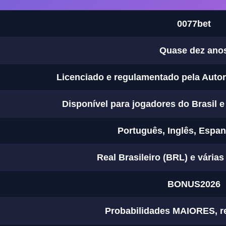
0077bet
Quase dez ano
Licenciado e regulamentado pela Autor
Disponível para jogadores do Brasil e
Português, Inglês, Espan
Real Brasileiro (BRL) e vária
BONUS2026
Probabilidades MAIORES, re