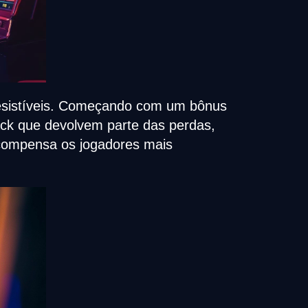
esistíveis. Começando com um bônus
ack que devolvem parte das perdas,
recompensa os jogadores mais