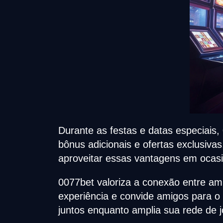
Durante as festas e datas especiais
bônus adicionais e ofertas exclusiv
aproveitar essas vantagens em ocasi
0077bet valoriza a conexão entre a
experiência e convide amigos para o
juntos enquanto amplia sua rede de 