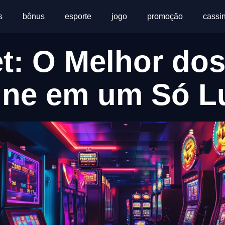
s
bônus
esporte
jogo
promoção
cassi
t: O Melhor do
ine em um Só L