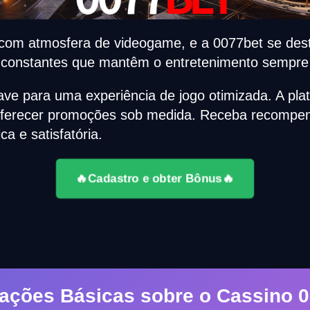
 com atmosfera de videogame, e a 0077bet se des
us constantes que mantêm o entretenimento sempre
ave para uma experiência de jogo otimizada. A pl
 oferecer promoções sob medida. Receba recompe
a e satisfatória.
🔥Cadastro e obter Bônus🔥
ações Básicas sobre o Cassino 