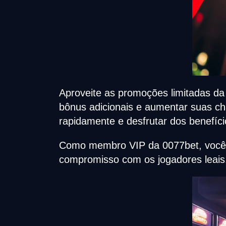
Aproveite as promoções limitadas d
bônus adicionais e aumentar suas ch
rapidamente e desfrutar dos benefíci
Como membro VIP da 0077bet, você o
compromisso com os jogadores leais