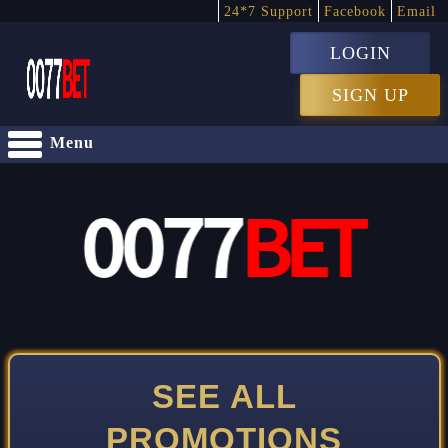
24*7 Support
Facebook
Email
LOGIN
SIGN UP
Menu
SEE ALL
PROMOTIONS