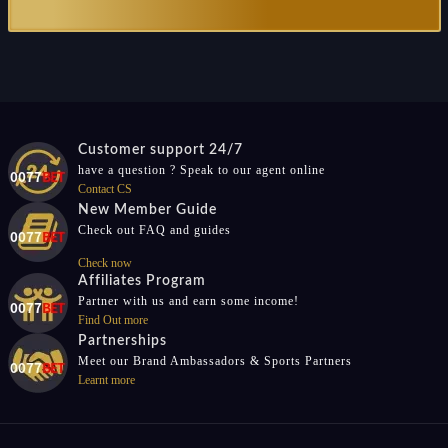
Customer support 24/7
have a question ? Speak to our agent online
Contact CS
New Member Guide
Check out FAQ and guides
Check now
Affiliates Program
Partner with us and earn some income!
Find Out more
Partnerships
Meet our Brand Ambassadors & Sports Partners
Learnt more