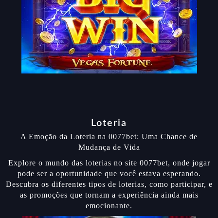
Loteria
A Emoção da Loteria na 0077bet: Uma Chance de
Mudança de Vida
Explore o mundo das loterias no site 0077bet, onde jogar
pode ser a oportunidade que você estava esperando.
Descubra os diferentes tipos de loterias, como participar, e
as promoções que tornam a experiência ainda mais
emocionante.