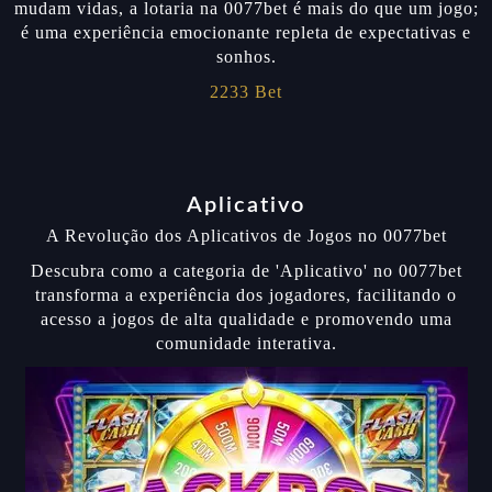
mudam vidas, a lotaria na 0077bet é mais do que um jogo;
é uma experiência emocionante repleta de expectativas e
sonhos.
2233 Bet
Aplicativo
A Revolução dos Aplicativos de Jogos no 0077bet
Descubra como a categoria de 'Aplicativo' no 0077bet
transforma a experiência dos jogadores, facilitando o
acesso a jogos de alta qualidade e promovendo uma
comunidade interativa.