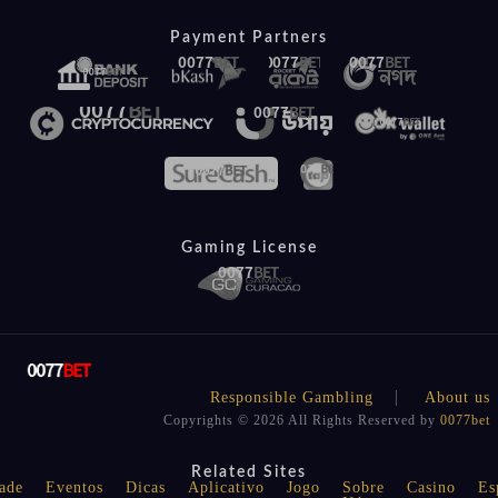
Payment Partners
Gaming License
Responsible Gambling
About us
Copyrights © 2026 All Rights Reserved by
0077bet
Related Sites
ade
Eventos
Dicas
Aplicativo
Jogo
Sobre
Casino
Es