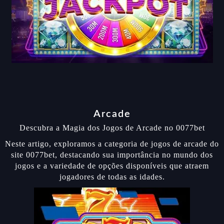
Arcade
Descubra a Magia dos Jogos de Arcade no 0077bet
Neste artigo, exploramos a categoria de jogos de arcade do
site 0077bet, destacando sua importância no mundo dos
jogos e a variedade de opções disponíveis que atraem
jogadores de todas as idades.