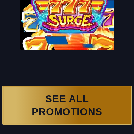
SEE ALL
PROMOTIONS