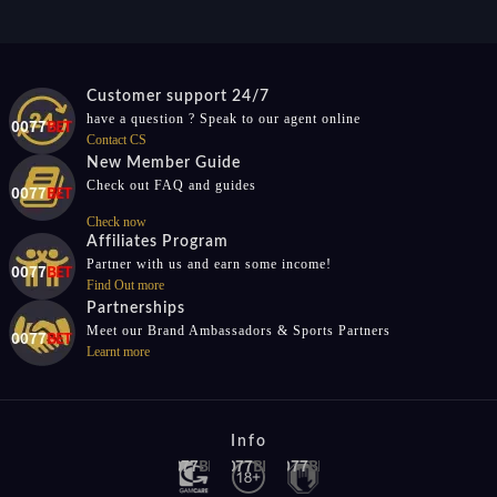
Customer support 24/7
have a question ? Speak to our agent online
Contact CS
New Member Guide
Check out FAQ and guides
Check now
Affiliates Program
Partner with us and earn some income!
Find Out more
Partnerships
Meet our Brand Ambassadors & Sports Partners
Learnt more
Info