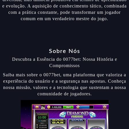
e evolução. A aquisição de conhecimento tático, combinada
com a prática constante, pode transformar um jogador
comum em um verdadeiro mestre do jogo.
Sobre Nós
Descubra a Essência do 0077bet: Nossa História e
Compromissos
Saiba mais sobre o 0077bet, uma plataforma que valoriza a
experiência do usuário e a segurança nas apostas. Conheça
nossa missão, valores e a tecnologia que sustentam a nossa
comunidade de jogadores.