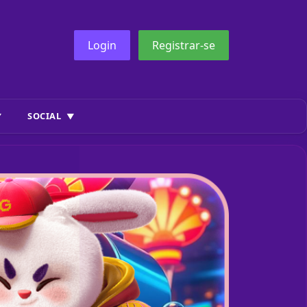
Login
Registrar-se
SOCIAL