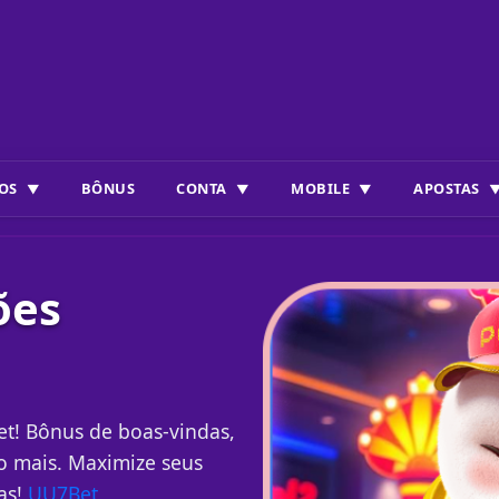
OS
BÔNUS
CONTA
MOBILE
APOSTAS
ões
et! Bônus de boas-vindas,
o mais. Maximize seus
as!
UU7Bet