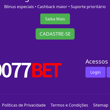
Bônus especiais • Cashback maior • Suporte prioritário
Saiba Mais
CADASTRE-SE
Acessos
Login
Políticas de Privacidade
Termos e Condições
Sitemap