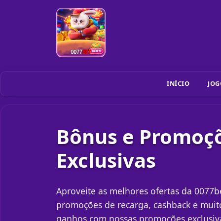
INÍCIO
JOG
Bônus e Promoç
Exclusivas
Aproveite as melhores ofertas da 0077b
promoções de recarga, cashback e muit
ganhos com nossas promoções exclusiv