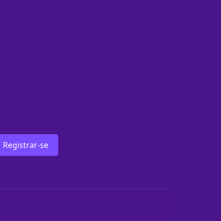
Registrar-se