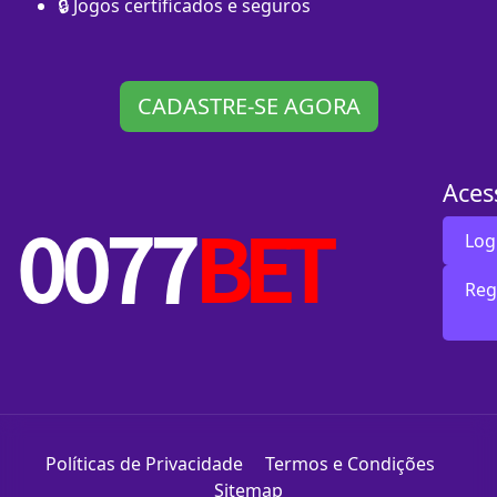
🔒 Jogos certificados e seguros
CADASTRE-SE AGORA
Aces
Log
Reg
Políticas de Privacidade
Termos e Condições
Sitemap