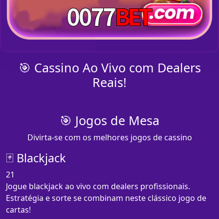
🎯 Cassino Ao Vivo com Dealers
Reais!
🎯 Jogos de Mesa
Divirta-se com os melhores jogos de cassino
🃏 Blackjack
21
Jogue blackjack ao vivo com dealers profissionais.
Estratégia e sorte se combinam neste clássico jogo de
cartas!