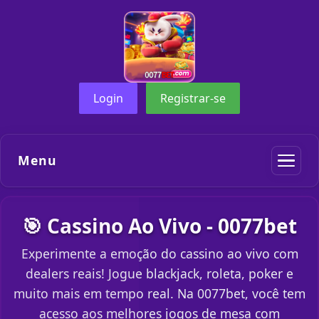
Login
Registrar-se
Menu
🎯 Cassino Ao Vivo - 0077bet
Experimente a emoção do cassino ao vivo com
dealers reais! Jogue blackjack, roleta, poker e
muito mais em tempo real. Na 0077bet, você tem
acesso aos melhores jogos de mesa com