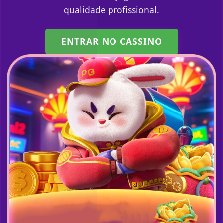
qualidade profissional.
ENTRAR NO CASSINO