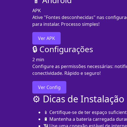
APK
Ative "Fontes desconhecidas" nas configura
para instalar. Processo simples!
Ver APK
🔒 Configurações
2 min
Configure as permissões necessárias: noti
conectividade. Rápido e seguro!
Ver Config
⚙️ Dicas de Instalação
📱 Certifique-se de ter espaço suficien
🔋 Mantenha a bateria carregada duran
📶 Use uma conexão estável de interne