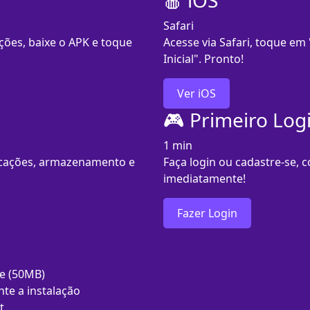
Safari
ções, baixe o APK e toque
Acesse via Safari, toque em 
Inicial". Pronto!
Ver iOS
🎮 Primeiro Log
1 min
ficações, armazenamento e
Faça login ou cadastre-se, c
imediatamente!
Fazer Login
te (50MB)
te a instalação
t