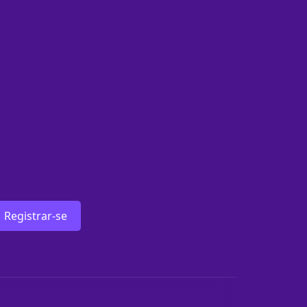
Registrar-se