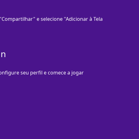
"Compartilhar" e selecione "Adicionar à Tela
in
onfigure seu perfil e comece a jogar