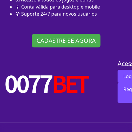
📱 Conta válida para desktop e mobile
🎯 Suporte 24/7 para novos usuários
CADASTRE-SE AGORA
Aces
Log
Reg