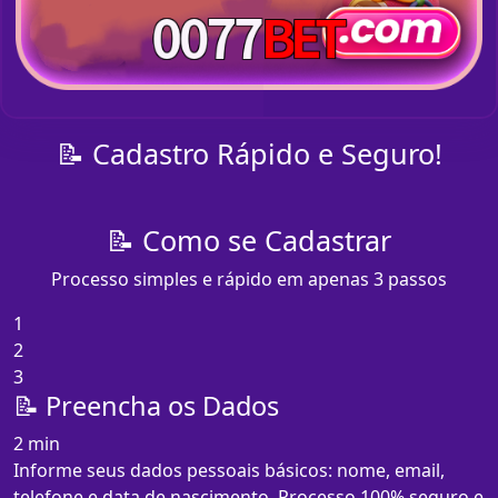
📝 Cadastro Rápido e Seguro!
📝 Como se Cadastrar
Processo simples e rápido em apenas 3 passos
1
2
3
📝 Preencha os Dados
2 min
Informe seus dados pessoais básicos: nome, email,
telefone e data de nascimento. Processo 100% seguro e