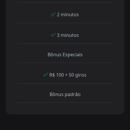
✅
2 minutos
✅
3 minutos
Bônus Especiais
✅
R$ 100 + 50 giros
Bônus padrão