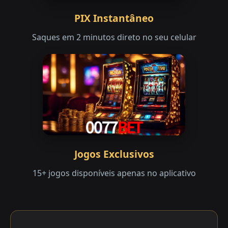
PIX Instantâneo
Saques em 2 minutos direto no seu celular
Jogos Exclusivos
15+ jogos disponíveis apenas no aplicativo