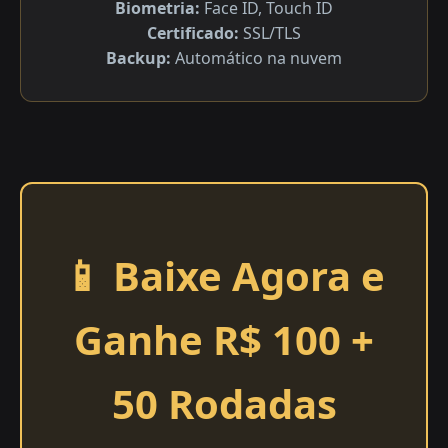
Biometria:
Face ID, Touch ID
Certificado:
SSL/TLS
Backup:
Automático na nuvem
📱 Baixe Agora e
Ganhe R$ 100 +
50 Rodadas