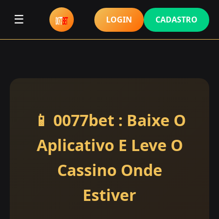
☰
LOGIN
CADASTRO
📱 0077bet : Baixe O
Aplicativo E Leve O
Cassino Onde
Estiver