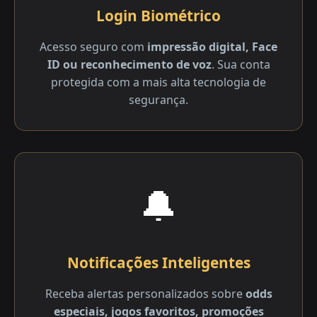
Login Biométrico
Acesso seguro com
impressão digital, Face
ID ou reconhecimento de voz
. Sua conta
protegida com a mais alta tecnologia de
segurança.
🔔
Notificações Inteligentes
Receba alertas personalizados sobre
odds
especiais, jogos favoritos, promoções