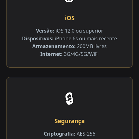
iOS
Versão:
iOS 12.0 ou superior
Dispositivos:
iPhone 6s ou mais recente
Armazenamento:
200MB livres
Internet:
3G/4G/5G/WiFi
🔒
Segurança
Criptografia:
AES-256