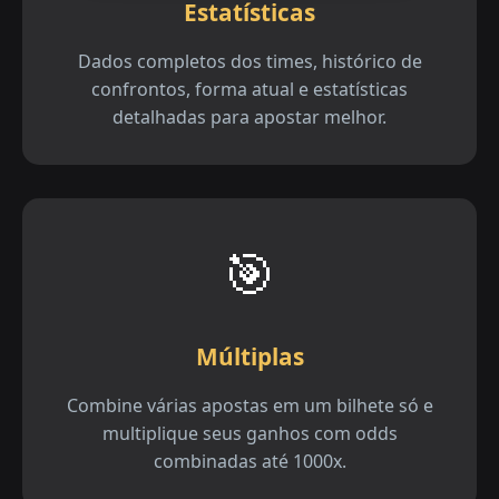
Estatísticas
Dados completos dos times, histórico de
confrontos, forma atual e estatísticas
detalhadas para apostar melhor.
🎯
Múltiplas
Combine várias apostas em um bilhete só e
multiplique seus ganhos com odds
combinadas até 1000x.