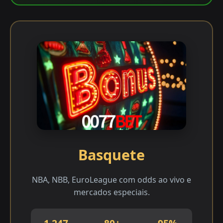
Basquete
NBA, NBB, EuroLeague com odds ao vivo e
mercados especiais.