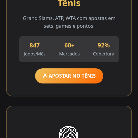
Tênis
Grand Slams, ATP, WTA com apostas em
sets, games e pontos.
847
60+
92%
Jogos/Mês
Mercados
Cobertura
🎾 APOSTAR NO TÊNIS
🏐