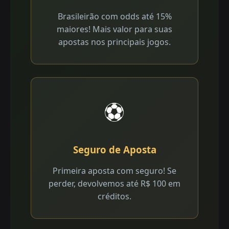
Brasileirão com odds até 15%
maiores! Mais valor para suas
apostas nos principais jogos.
⚽
Seguro de Aposta
Primeira aposta com seguro! Se
perder, devolvemos até R$ 100 em
créditos.