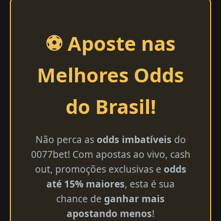
⚽ Aposte nas
Melhores Odds
do Brasil!
Não perca as
odds imbatíveis
do
0077bet! Com apostas ao vivo, cash
out, promoções exclusivas e
odds
até 15% maiores
, esta é sua
chance de
ganhar mais
apostando menos
!