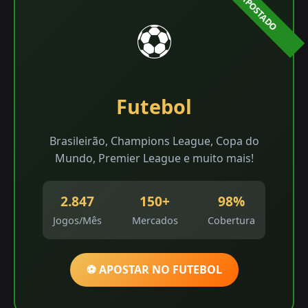
⚽
Futebol
Brasileirão, Champions League, Copa do
Mundo, Premier League e muito mais!
2.847
150+
98%
Jogos/Mês
Mercados
Cobertura
⚽ APOSTAR NO FUTEBOL