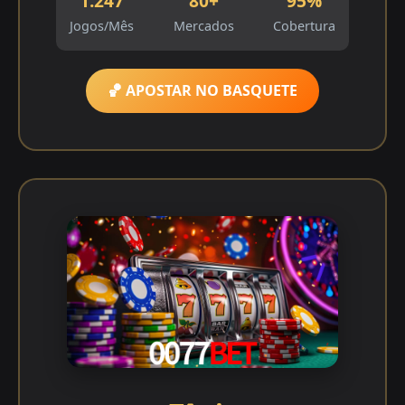
1.247
80+
95%
Jogos/Mês
Mercados
Cobertura
🏀 APOSTAR NO BASQUETE