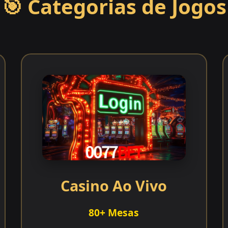
🎯 Categorias de Jogos
Casino Ao Vivo
80+ Mesas