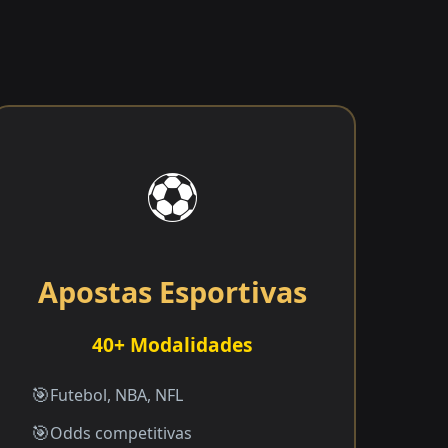
⚽
Apostas Esportivas
40+ Modalidades
Futebol, NBA, NFL
Odds competitivas