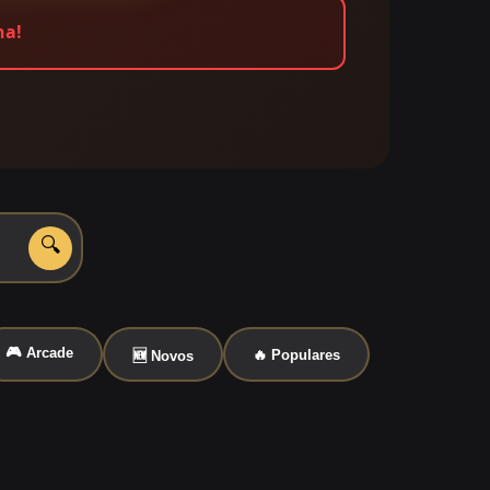
na!
🔍
🎮 Arcade
🔥 Populares
🆕 Novos