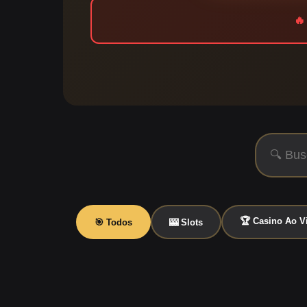

🏆 Casino Ao V
🎯 Todos
🎰 Slots