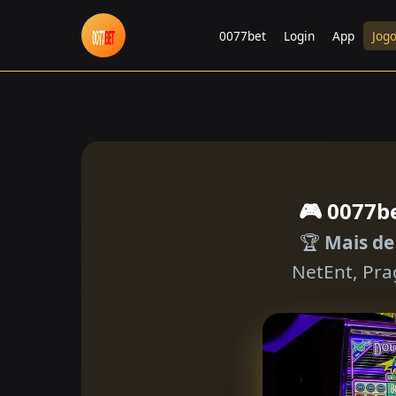
0077bet
Login
App
Jog
🎮 0077b
🏆
Mais de
NetEnt, Pra