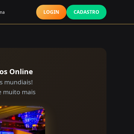
LOGIN
CADASTRO
rma
os Online
s mundiais!
e muito mais