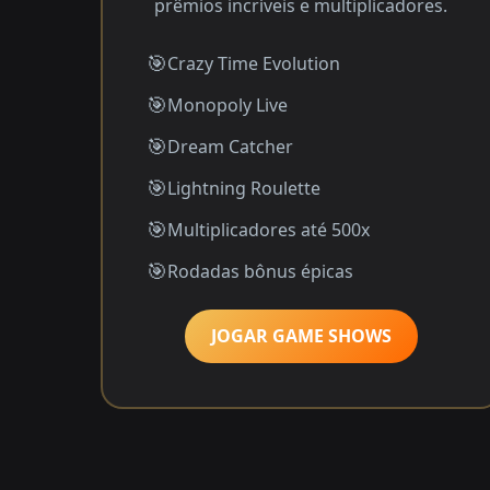
prêmios incríveis e multiplicadores.
Crazy Time Evolution
Monopoly Live
Dream Catcher
Lightning Roulette
Multiplicadores até 500x
Rodadas bônus épicas
JOGAR GAME SHOWS