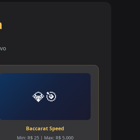
a
ivo
💎🎯
Baccarat Speed
Min: R$ 25 | Max: R$ 5.000