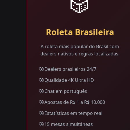
🎲
Roleta Brasileira
A roleta mais popular do Brasil com
dealers nativos e regras localizadas.
Dealers brasileiros 24/7
Qualidade 4K Ultra HD
Chat em português
Apostas de R$ 1 a R$ 10.000
Estatísticas em tempo real
15 mesas simultâneas