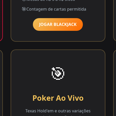
Contagem de cartas permitida
JOGAR BLACKJACK
🎯
Poker Ao Vivo
Texas Hold'em e outras variações