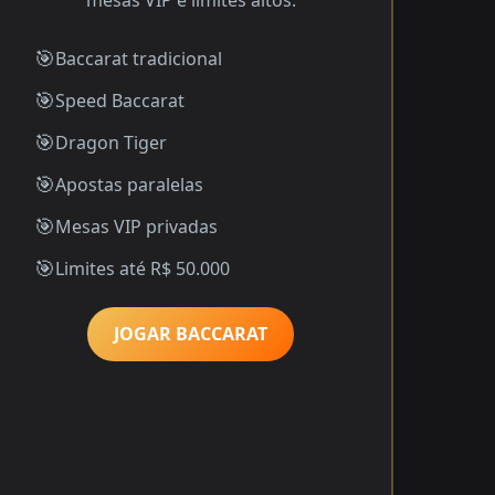
mesas VIP e limites altos.
Baccarat tradicional
Speed Baccarat
Dragon Tiger
Apostas paralelas
Mesas VIP privadas
Limites até R$ 50.000
JOGAR BACCARAT