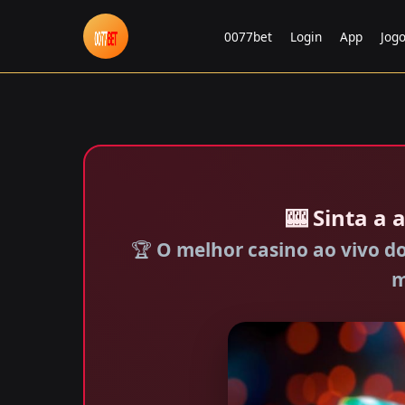
0077bet
Login
App
Jog
🎰 Sinta a
🏆
O melhor casino ao vivo do
m