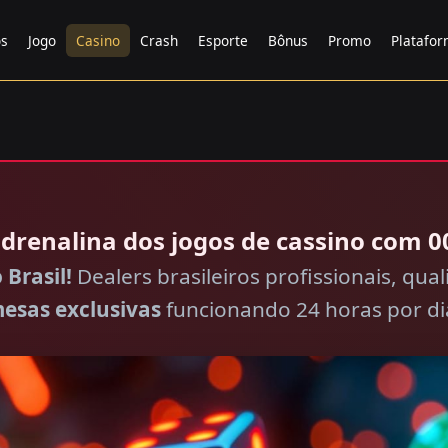
os
Jogo
Casino
Crash
Esporte
Bônus
Promo
Platafo
 adrenalina dos jogos de cassino com 
 Brasil!
Dealers brasileiros profissionais, qua
esas exclusivas
funcionando 24 horas por di