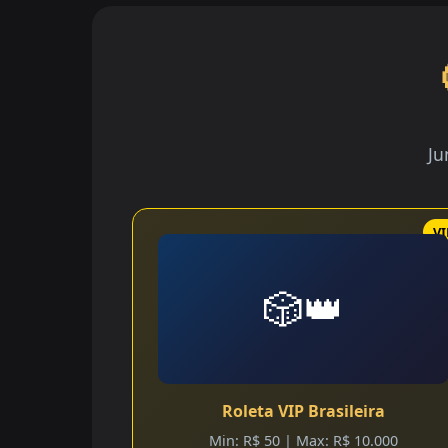
Ju
🎲👑
Roleta VIP Brasileira
Min: R$ 50 | Max: R$ 10.000