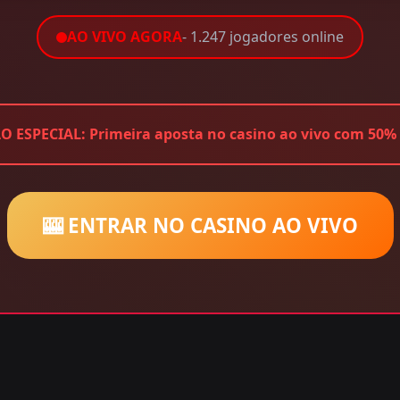
AO VIVO AGORA
- 1.247 jogadores online
 ESPECIAL:
Primeira aposta no casino ao vivo com 50%
🎰 ENTRAR NO CASINO AO VIVO